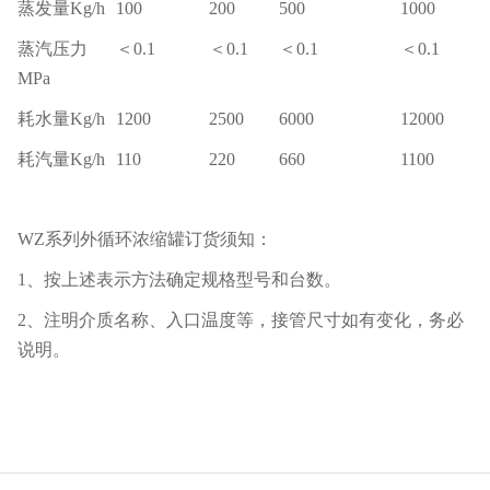
蒸发量Kg/h
100
200
500
1000
蒸汽压力
＜0.1
＜0.1
＜0.1
＜0.1
MPa
耗水量Kg/h
1200
2500
6000
12000
耗汽量Kg/h
110
220
660
1100
WZ系列外循环浓缩罐订货须知：
1、按上述表示方法确定规格型号和台数。
2、注明介质名称、入口温度等，接管尺寸如有变化，务必
说明。