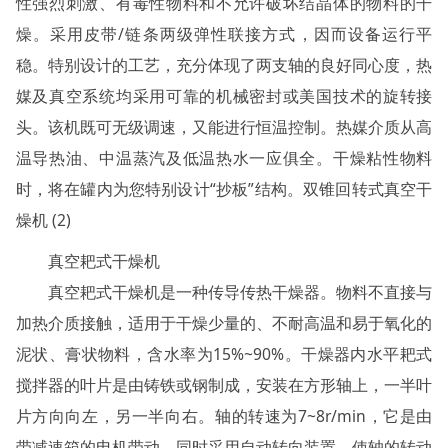
性强烈刺激、有毒性物料和不允许破坏结晶体的物料的干
燥。采用皮带/链条两级弹性联接方式，因而设备运行平
稳。特别设计的工艺，充分体现了两支轴的良好同心度，热
媒及真空系统均采用可靠的机械密封或美国技术的旋转接
头。该机既可无级调速，又能进行恒温控制。热媒介质从高
温导热油、中温蒸汽及低温热水一应俱全。干燥粘性物料
时，将在罐内为您特别设计“抄板”结构。双锥回转式真空干
燥机 (2)
真空耙式干燥机
真空耙式干燥机是一种传导传热干燥器。物料不直接与
加热介质接触，适用于干燥少量的、不耐高温和易于氧化的
泥状、膏状物料，含水率为15%~90%。干燥器内水平耙式
搅拌器的叶片是由铸铁或钢制成，安装在方形轴上，一半叶
片方向向左，另一半向右。轴的转速为7~8r/min，它是由
带减速箱的电机带动。同时采用自动转向装置，使轴的转动